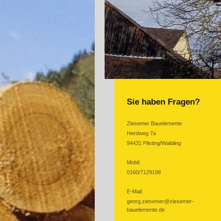
Sie haben Fragen?
Ziesemer Bauelemente
Herdweg 7a
94431 Pilsting/Waibling
Mobil:
0160/7129198
E-Mail:
georg.ziesemer@ziesemer-
bauelemente.de